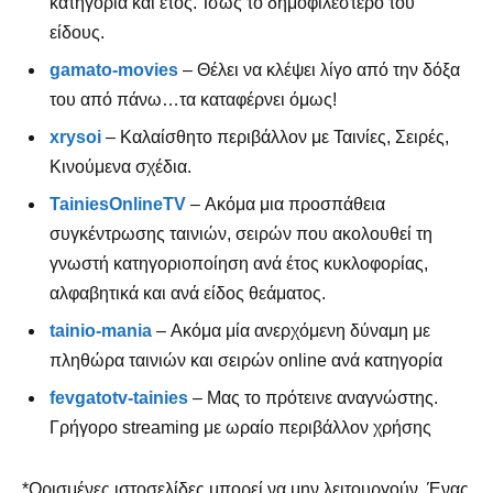
κατηγορία και έτος. Ίσως το δημοφιλέστερο του
είδους.
gamato-movies
– Θέλει να κλέψει λίγο από την δόξα
του από πάνω…τα καταφέρνει όμως!
xrysoi
– Καλαίσθητο περιβάλλον με Ταινίες, Σειρές,
Κινούμενα σχέδια.
TainiesOnlineTV
– Ακόμα μια προσπάθεια
συγκέντρωσης ταινιών, σειρών που ακολουθεί τη
γνωστή κατηγοριοποίηση ανά έτος κυκλοφορίας,
αλφαβητικά και ανά είδος θεάματος.
tainio-mania
– Ακόμα μία ανερχόμενη δύναμη με
πληθώρα ταινιών και σειρών online ανά κατηγορία
fevgatotv-tainies
– Μας το πρότεινε αναγνώστης.
Γρήγορο streaming με ωραίο περιβάλλον χρήσης
*Ορισμένες ιστοσελίδες μπορεί να μην λειτουργούν. Ένας