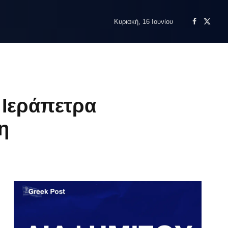
Κυριακή, 16 Ιουνίου
Facebook
X
(Twitte
 Ιεράπετρα
η