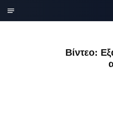
Βίντεο: Ε