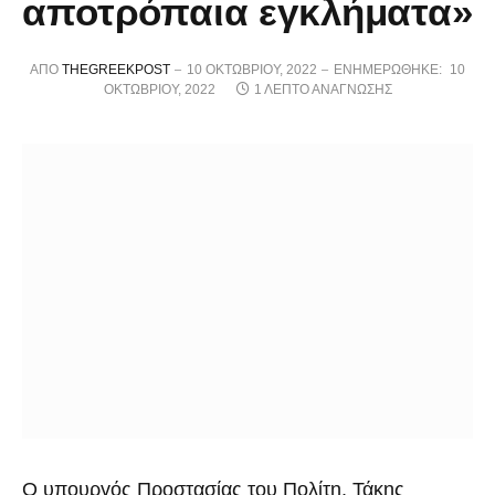
αποτρόπαια εγκλήματα»
ΑΠΌ
THEGREEKPOST
10 ΟΚΤΩΒΡΊΟΥ, 2022
ΕΝΗΜΕΡΏΘΗΚΕ:
10
ΟΚΤΩΒΡΊΟΥ, 2022
1 ΛΕΠΤΌ ΑΝΆΓΝΩΣΗΣ
Ο υπουργός Προστασίας του Πολίτη, Τάκης