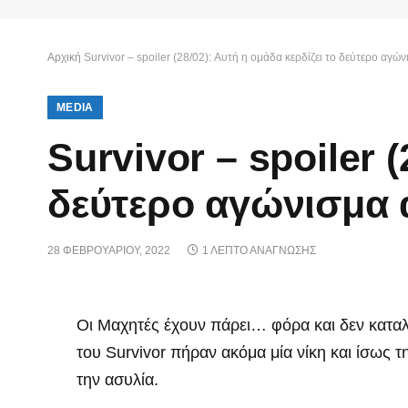
Αρχική
Survivor – spoiler (28/02): Αυτή η ομάδα κερδίζει το δεύτερο αγώ
MEDIA
Survivor – spoiler 
δεύτερο αγώνισμα 
28 ΦΕΒΡΟΥΑΡΊΟΥ, 2022
1 ΛΕΠΤΌ ΑΝΆΓΝΩΣΗΣ
Οι Μαχητές έχουν πάρει… φόρα και δεν καταλα
του Survivor πήραν ακόμα μία νίκη και ίσως τ
την ασυλία.