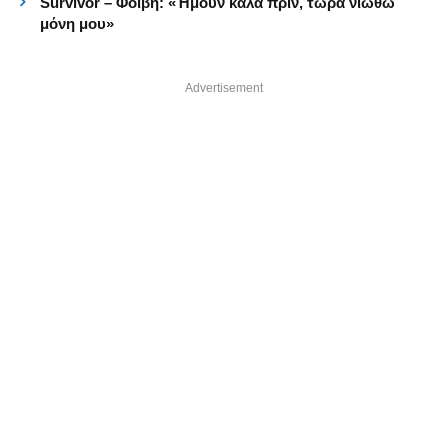
Survivor – Φοίβη: «Ήμουν καλά πριν, τώρα νιώθω
μόνη μου»
Advertisement