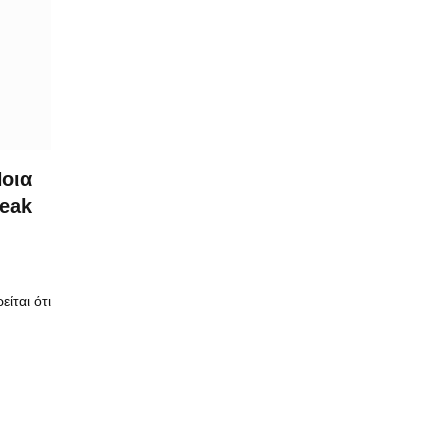
Ποια
reak
ίται ότι