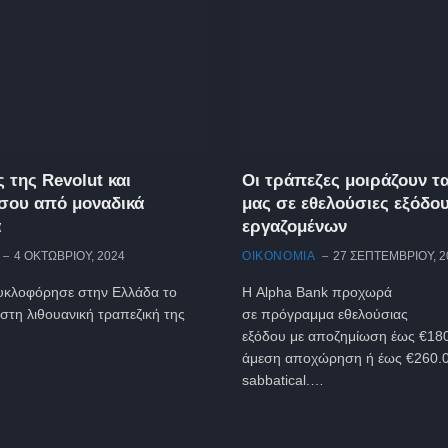
ς της Revolut και
Οι τράπεζες μοιράζουν τ
ου από μοναδικά
μας σε εθελούσιες εξόδο
α
εργαζομένων
4 ΟΚΤΩΒΡΊΟΥ, 2024
ΟΙΚΟΝΟΜΙΑ
27 ΣΕΠΤΕΜΒΡΊΟΥ, 2
κυκλοφόρησε στην Ελλάδα το
Η Alpha Bank προχωρά
στη λιθουανική τραπεζική της
σε πρόγραμμα εθελούσιας
εξόδου με αποζημίωση έως €180
άμεση αποχώρηση ή έως €260.0
sabbatical.…