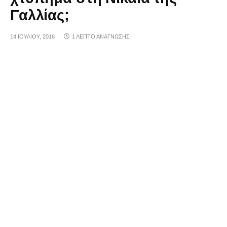
Γαλλίας;
14 ΙΟΥΛΊΟΥ, 2016
1 ΛΕΠΤΌ ΑΝΆΓΝΩΣΗΣ
Λογαριασμός στο Twitter που συνδέεται με το ISIS
υποστηρίζει ότι η πολύνεκρη επίθεση στη Γαλλία
είναι η απάντηση της τρομοκρατικής οργάνωσης
στον θάνατο την Τετάρτη του υπουργού πολέμου
του Ισλαμικού κράτους, Omar Shishani.
Ακολουθούν τα tweets.
Διαφήμιση