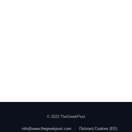
© 2023 TheGreekPost
info@www.thegreekpost.com
Πολιτική Cookies (ΕΕ)