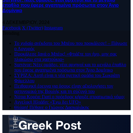
έπαθλο που έφερε αγαπημένα πρόσωπα στον Άγιο
Δομίνικο
4 ΔΕΚΕΜΒΡΊΟΥ, 2024
Facebook
X (Twitter)
Instagram
Trending
Το χυδαίο ανέκδοτο του Μπέου που προκάλεσε! – Πάγωσε
ο Αργυρός
Προκάλεσε ξανά ο Μπέος! «Φτιάξτε τον ήχο, μην σας
πλακώσω στα χαστούκια»
Survivor: Νέες ομάδες, νέοι αρχηγοί και το μεγάλο έπαθλο
που έφερε αγαπημένα πρόσωπα στον Άγιο Δομίνικο
ΣΥΡΙΖΑ: Αυτή είναι η νέα ηγετική ομάδα του Σωκράτη
Φάμελλου
Πειθαρχική έρευνα για όσους είχαν αξιολογήσει τον
αστυνομικό της Βουλής και τη σύζυγό του
Νότια Κορέα: Γιατί ο πρόεδρος κήρυξε στρατιωτικό νόμο;
Αγγελική Ηλιάδη: «Έχω δει UFO»
Θλίψη! Πέθανε ο Γιώργος Δασκαλάκης