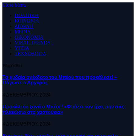
Close Menu
ΠΟΛΙΤΙΚΗ
ΚΟΙΝΩΝΙΑ
ΔΙΕΘΝΗ
MEDIA
ΟΙΚΟΝΟΜΙΑ
VIRAL TRENDS
ΥΓΕΙΑ
ΤΕΧΝΟΛΟΓΙΑ
What's Hot
Το χυδαίο ανέκδοτο του Μπέου που προκάλεσε! –
Πάγωσε ο Αργυρός
4 ΔΕΚΕΜΒΡΊΟΥ, 2024
Προκάλεσε ξανά ο Μπέος! «Φτιάξτε τον ήχο, μην σας
πλακώσω στα χαστούκια»
4 ΔΕΚΕΜΒΡΊΟΥ, 2024
Survivor: Νέες ομάδες, νέοι αρχηγοί και το μεγάλο