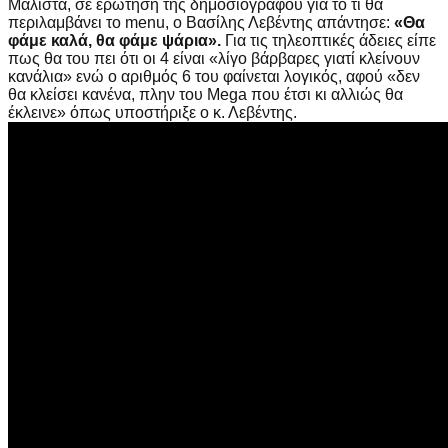
Mάλιστα, σε ερώτηση της δημοσιογράφου για το τι θα
περιλαμβάνει το menu, ο Βασίλης Λεβέντης απάντησε:
«Θα
φάμε καλά, θα φάμε ψάρια».
Για τις τηλεοπτικές άδειες είπε
πως θα του πει ότι οι 4 είναι «λίγο βάρβαρες γιατί κλείνουν
κανάλια» ενώ ο αριθμός 6 του φαίνεται λογικός, αφού «δεν
θα κλείσει κανένα, πλην του Mega που έτσι κι αλλιώς θα
έκλεινε» όπως υποστήριξε ο κ. Λεβέντης.