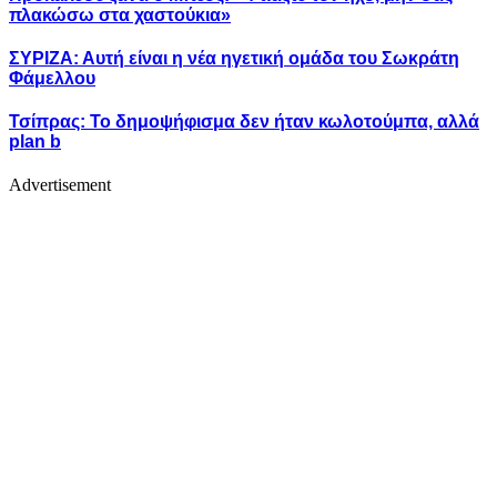
πλακώσω στα χαστούκια»
ΣΥΡΙΖΑ: Αυτή είναι η νέα ηγετική ομάδα του Σωκράτη
Φάμελλου
Τσίπρας: Το δημοψήφισμα δεν ήταν κωλοτούμπα, αλλά
plan b
Advertisement