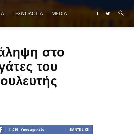
ΙΑ
ΤΕΧΝΟΛΟΓΙΑ
MEDIA
τάληψη στο
γάτες του
βουλευτής
11,080
Υποστηρικτές
ΚΆΝΤΕ LIKE